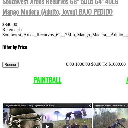
Southwest Arcos Recurvos 68" 50Lb 64" 40LB
Mango Madera (Adulto, Joven) BAJO PEDIDO
$340.00
Referencia
Southwest_Arcos_Recurvos_62__35Lb_Mango_Madera__Adulto__
Filter by Price
0.00
1000.00
$
0.00
To $
1000.00
PAINTBALL