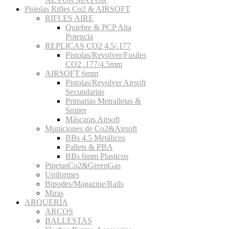
Pistolas Rifles Co2 & AIRSOFT
RIFLES AIRE
Quiebre & PCP Alta
Potencia
REPLICAS CO2 4.5/.177
Pistolas/Revolver/Fusiles
CO2 .177/4.5mm
AIRSOFT 6mm
Pistolas/Revolver Airsoft
Secundarias
Primarias Metralletas &
Sniper
Máscaras Airsoft
Municiones de Co2&Airsoft
BBs 4.5 Metálicos
Pallets & PBA
BBs 6mm Plasticos
PipetasCo2&GreenGas
Uniformes
Bipodes/Magazine/Rails
Miras
ARQUERÍA
ARCOS
BALLESTAS