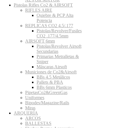
Pistolas Rifles Co2 & AIRSOFT
RIFLES AIRE
Quiebre & PCP Alta
Potencia
REPLICAS CO2 4.5/.177
Pistolas/Revolver/Fusiles
CO2 .177/4.5mm
AIRSOFT 6mm
Pistolas/Revolver Airsoft
Secundarias
Primarias Metralletas &
Sniper
Máscaras Airsoft
Municiones de Co2&Airsoft
BBs 4.5 Metálicos
Pallets & PBA
BBs 6mm Plasticos
PipetasCo2&GreenGas
Uniformes
Bipodes/Magazine/Rails
Miras
ARQUERÍA
ARCOS
BALLESTAS