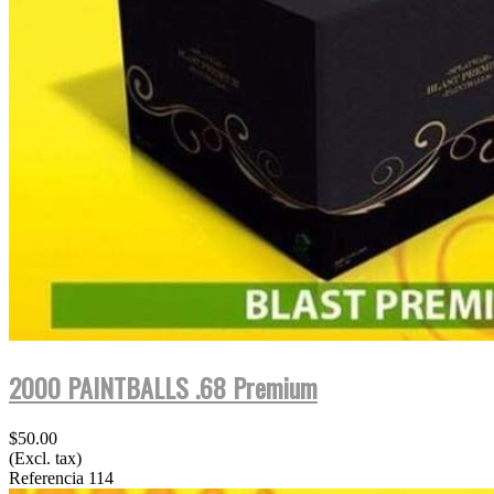
2000 PAINTBALLS .68 Premium
$50.00
(Excl. tax)
Referencia
114