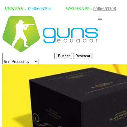
VENTAS
-
0986605398
WATHSAPP
-
0986605398