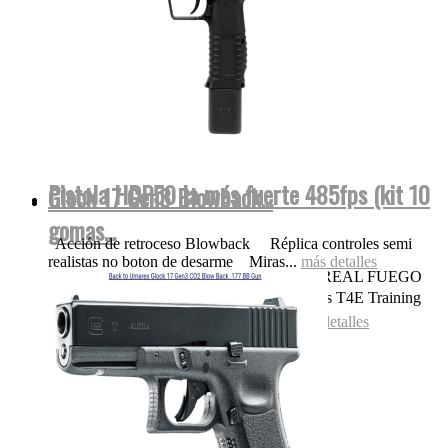
Pistola HDP50 la más fuerte 485fps (kit 10
Glock 17 Gen3 Blowback...
gomas...
Acción de retroceso Blowback Réplica controles semi
realistas no boton de desarme Miras...
más detalles
OJO NADA DE POLVORA SONIDO REAL FUEGO
FOGUEO ILEGAL👌 Las replicas pistolas T4E Training
for Engagement te permiten entrenar...
más detalles