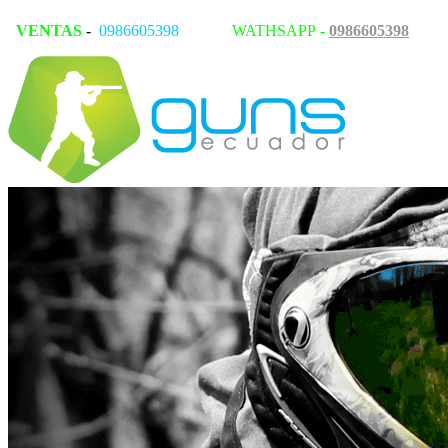
VENTAS
-
0986605398
WATHSAPP
-
0986605398