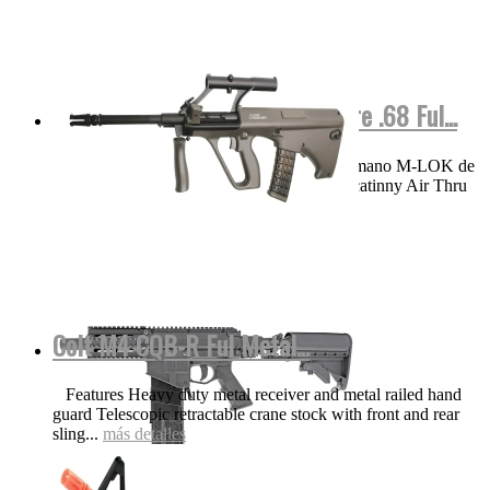
M17 COLOR Negra Valken Calibre .68 Ful...
VIDEO Funciones y detalles Protector de mano M-LOK de
aluminio ligero de 8.25 pulgadas con riel Picatinny Air Thru
Stock | Culata...
más detalles
Colt M4 CQB-R Ful Metal...
Features Heavy duty metal receiver and metal railed hand
guard Telescopic retractable crane stock with front and rear
sling...
más detalles