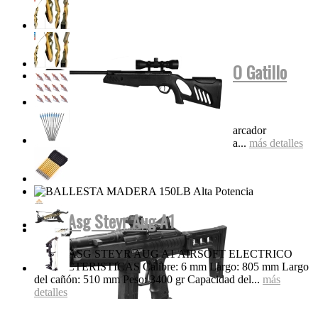
Tippmann Stryker MP1 FUL AUTO Gatillo
Eléctrico...
Características Super liviana y compacta Marcador
electroneumático completo Diseño de válvula...
más detalles
Rifle Asg Steyr Aug A1
RIFLE ASG STEYR AUG A1 AIRSOFT ELECTRICO
CARACTERISTICAS Calibre: 6 mm Largo: 805 mm Largo
del cañón: 510 mm Peso: 3400 gr Capacidad del...
más
detalles