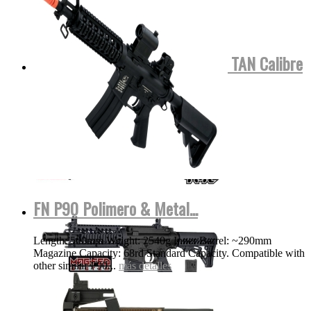
Tippmann TMC COLOR NEGRA o TAN Calibre
.68 Para...
MOSTRAR VIDEO
más detalles
FN P90 Polimero & Metal...
Length: 500mm Weight: 2540g Inner Barrel: ~290mm
Magazine Capacity: 68rd Standard Capacity. Compatible with
other similar P90...
más detalles