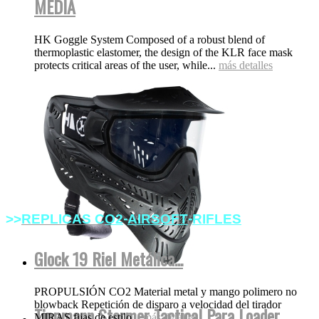
MEDIA
HK Goggle System Composed of a robust blend of
thermoplastic elastomer, the design of the KLR face mask
protects critical areas of the user, while...
más detalles
-
-
>>
REPLICAS
C
O2
AIRSOFT
RIFLES
Glock 19 Riel Metálica...
PROPULSIÓN CO2 Material metal y mango polimero no
blowback Repetición de disparo a velocidad del tirador
Tippmann Stormer Tactical Para Loader
MIRAS fijas de estilo...
más detalles