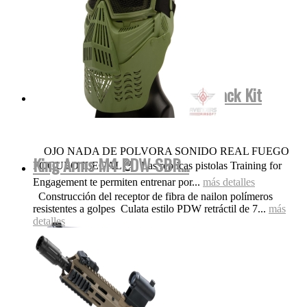
Smith&Wesson FulMetal Blowback Kit
Dispara Gomas...
OJO NADA DE POLVORA SONIDO REAL FUEGO
King Arms M4 PDW SBR...
FOGUEO ILEGAL👌 Las replicas pistolas Training for
Engagement te permiten entrenar por...
más detalles
Construcción del receptor de fibra de nailon polímeros
resistentes a golpes Culata estilo PDW retráctil de 7...
más
detalles