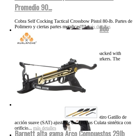
Promedio 90...
Cobra Self Cocking Tactical Crossbow Pistol 80-lb. Partes de
DYE Proto Rize Maxxed Bajo Pedido
Polimero y ciertas partes metalicas!!!!
más detalles
Speedball
Description DYE’s Proto Rize MaXXed is packed with
features normally only found on high end markers. The
Precision True Bore...
más detalles
Gamo Silent Cat 1200FPS...
Gamo Whisper Silent Cat Breakbarrel Monotiro Gatillo de
acción suave (SAT) ajustable de 2 etapas Culata sintética con
orificio...
más detalles
Barnett alta gama Arco Compuestos 29lb