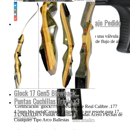
Empire MINI INVERT GS 2022 Bajo Pedido
Nuestros creativos think-tank ha incorporado una válvula
única, patentada y el diseño de la tecnología de flujo de alto...
más detalles
Glock 17 Gen5 Blowback...
Puntas Cuchillas Triple x3
Certificación glock!!!!!! Desarmable Real Calibre .177
4.5mm bbs metalCargador alimentado por resorte para 17...
3 UNIDADES Puntas Cuchillas Afiladas Acero Flechas de
más detalles
Cualquier Tipo Arco Ballestas
más detalles