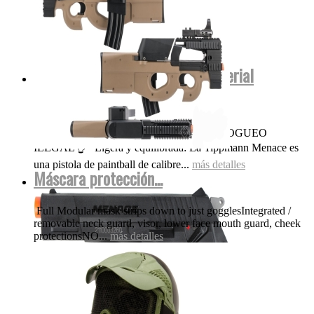
Menace Tippmann co2 .50 (Material
polímero No...
OJO NADA DE POLVORA FUEGO FOGUEO
ILEGAL👌 Ligera y equilibrada: La Tippmann Menace es
una pistola de paintball de calibre...
más detalles
Máscara protección...
Full Modular mask strips down to just gogglesIntegrated /
removable neck guard, visor, lower face mouth guard, cheek
protectionsNO...
más detalles