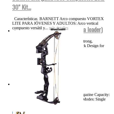
30" Kit...
Características BARNETT Arco compuesto VORTEX
LITE PARA JÓVENES Y ADULTOS: Arco vertical
BT TM15 NEGRA FUL AUTO (para loader)
compuesto versátil y...
más detalles
Product Features High Performance, Ultra Strong,
Lightweight Magnesium Body Bolt Out Back Design for
Easy Cleaning and...
más detalles
Swiss Arms TAC-1...
Dimensions: 46.25" Weight: 8.3 LBS Magazine Capacity:
Single Shot Muzzle Velocity: 900 FPS Fire Modes: Single
Shot,...
más detalles