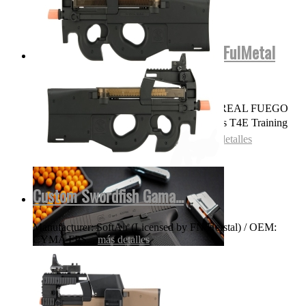
Glock17 Gen5 Cerficacion Glock FulMetal
Blowback...
OJO NADA DE POLVORA SONIDO REAL FUEGO
FOGUEO ILEGAL👌 Las replicas pistolas T4E Training
for Engagement te permiten entrenar...
más detalles
Custom Swordfish Gama...
Manufacturer: SoftAir (Licensed by FN Herstal) / OEM:
CYMA FPS...
más detalles