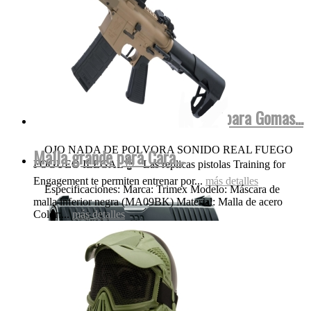
Walther FulMetal Blowback Dispara Gomas...
OJO NADA DE POLVORA SONIDO REAL FUEGO
Malla grande para Cara...
FOGUEO ILEGAL👌 Las replicas pistolas Training for
Engagement te permiten entrenar por...
más detalles
Especificaciones: Marca: Trimex Modelo: Máscara de
malla inferior negra (MA09BK) Material: Malla de acero
Color:...
más detalles