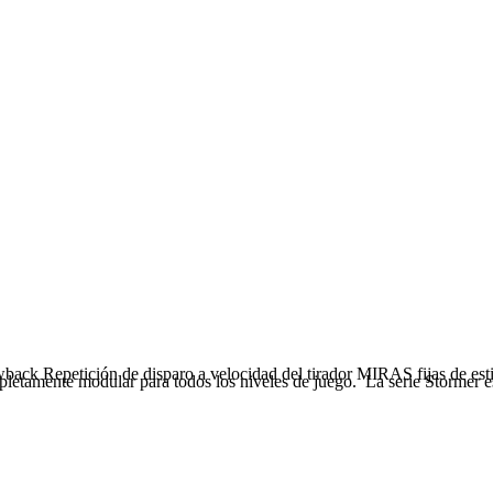
 Repetición de disparo a velocidad del tirador MIRAS fijas de esti
etamente modular para todos los niveles de juego. La serie Stormer es