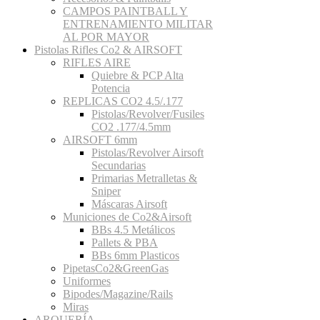
CAMPOS PAINTBALL Y
ENTRENAMIENTO MILITAR
AL POR MAYOR
Pistolas Rifles Co2 & AIRSOFT
RIFLES AIRE
Quiebre & PCP Alta
Potencia
REPLICAS CO2 4.5/.177
Pistolas/Revolver/Fusiles
CO2 .177/4.5mm
AIRSOFT 6mm
Pistolas/Revolver Airsoft
Secundarias
Primarias Metralletas &
Sniper
Máscaras Airsoft
Municiones de Co2&Airsoft
BBs 4.5 Metálicos
Pallets & PBA
BBs 6mm Plasticos
PipetasCo2&GreenGas
Uniformes
Bipodes/Magazine/Rails
Miras
ARQUERÍA