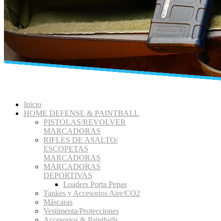
Inicio
HOME DEFENSE & PAINTBALL
PISTOLAS/REVOLVER
MARCADORAS
RIFLES DE ASALTO/
ESCOPETAS
MARCADORAS
MARCADORAS
DEPORTIVAS
Loaders Porta Pepas
Tankes y Accesorios Aire/CO2
Máscaras
Vestimenta/Protecciones
Accesorios & Paintballs