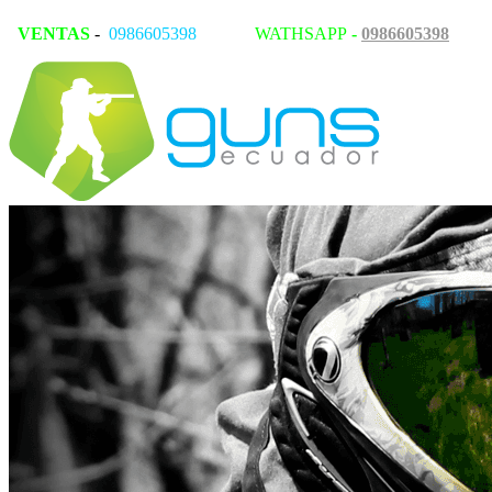
VENTAS
-
0986605398
WATHSAPP
-
0986605398