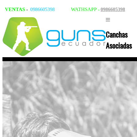
VENTAS
-
0986605398
WATHSAPP
-
0986605398
Canchas
Asociadas