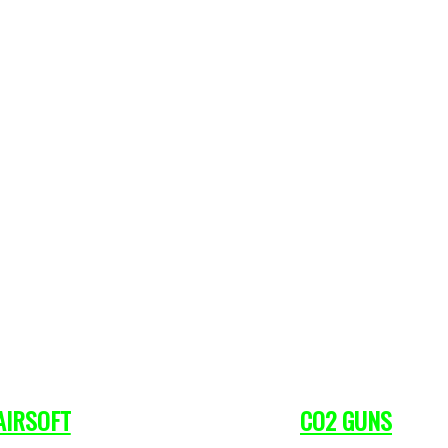
AIRSOFT
CO
2
GUNS