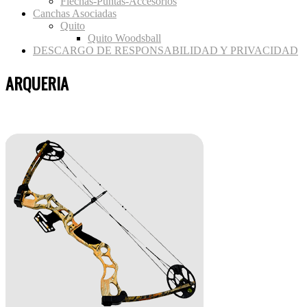
Flechas-Puntas-Accesorios
Canchas Asociadas
Quito
Quito Woodsball
DESCARGO DE RESPONSABILIDAD Y PRIVACIDAD
ARQUERIA