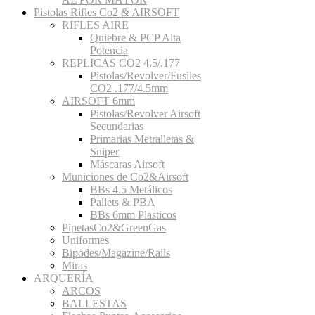
Pistolas Rifles Co2 & AIRSOFT
RIFLES AIRE
Quiebre & PCP Alta
Potencia
REPLICAS CO2 4.5/.177
Pistolas/Revolver/Fusiles
CO2 .177/4.5mm
AIRSOFT 6mm
Pistolas/Revolver Airsoft
Secundarias
Primarias Metralletas &
Sniper
Máscaras Airsoft
Municiones de Co2&Airsoft
BBs 4.5 Metálicos
Pallets & PBA
BBs 6mm Plasticos
PipetasCo2&GreenGas
Uniformes
Bipodes/Magazine/Rails
Miras
ARQUERÍA
ARCOS
BALLESTAS