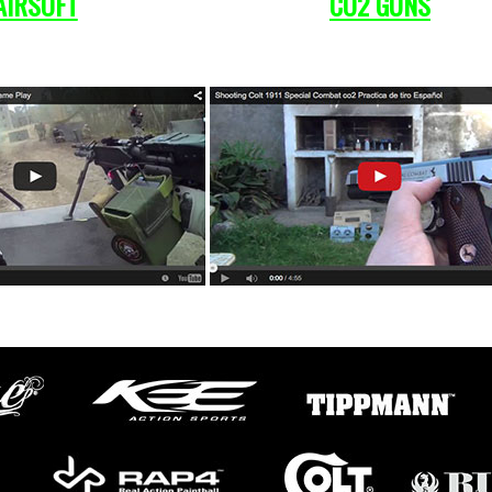
AIRSOFT
CO
2
GUNS