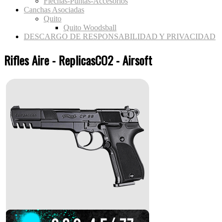
Flechas-Puntas-Accesorios
Canchas Asociadas
Quito
Quito Woodsball
DESCARGO DE RESPONSABILIDAD Y PRIVACIDAD
Rifles Aire - ReplicasCO2 - Airsoft