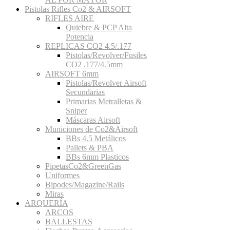
Pistolas Rifles Co2 & AIRSOFT
RIFLES AIRE
Quiebre & PCP Alta
Potencia
REPLICAS CO2 4.5/.177
Pistolas/Revolver/Fusiles
CO2 .177/4.5mm
AIRSOFT 6mm
Pistolas/Revolver Airsoft
Secundarias
Primarias Metralletas &
Sniper
Máscaras Airsoft
Municiones de Co2&Airsoft
BBs 4.5 Metálicos
Pallets & PBA
BBs 6mm Plasticos
PipetasCo2&GreenGas
Uniformes
Bipodes/Magazine/Rails
Miras
ARQUERÍA
ARCOS
BALLESTAS