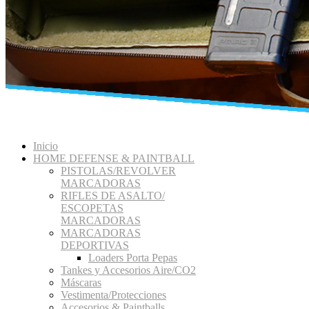
Inicio
HOME DEFENSE & PAINTBALL
PISTOLAS/REVOLVER
MARCADORAS
RIFLES DE ASALTO/
ESCOPETAS
MARCADORAS
MARCADORAS
DEPORTIVAS
Loaders Porta Pepas
Tankes y Accesorios Aire/CO2
Máscaras
Vestimenta/Protecciones
Accesorios & Paintballs