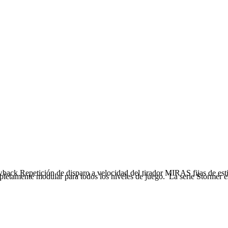
 Repetición de disparo a velocidad del tirador MIRAS fijas de esti
etamente modular para todos los niveles de juego. La serie Stormer es