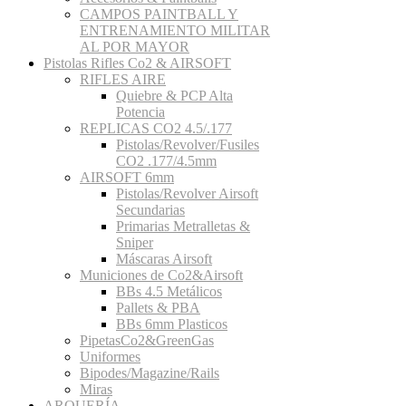
CAMPOS PAINTBALL Y
ENTRENAMIENTO MILITAR
AL POR MAYOR
Pistolas Rifles Co2 & AIRSOFT
RIFLES AIRE
Quiebre & PCP Alta
Potencia
REPLICAS CO2 4.5/.177
Pistolas/Revolver/Fusiles
CO2 .177/4.5mm
AIRSOFT 6mm
Pistolas/Revolver Airsoft
Secundarias
Primarias Metralletas &
Sniper
Máscaras Airsoft
Municiones de Co2&Airsoft
BBs 4.5 Metálicos
Pallets & PBA
BBs 6mm Plasticos
PipetasCo2&GreenGas
Uniformes
Bipodes/Magazine/Rails
Miras
ARQUERÍA