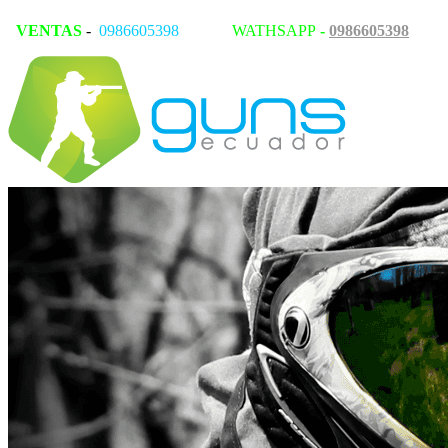
VENTAS
-
0986605398
WATHSAPP
-
0986605398