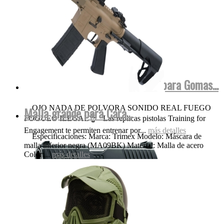
Walther FulMetal Blowback Dispara Gomas...
OJO NADA DE POLVORA SONIDO REAL FUEGO
Malla grande para Cara...
FOGUEO ILEGAL👌 Las replicas pistolas Training for
Engagement te permiten entrenar por...
más detalles
Especificaciones: Marca: Trimex Modelo: Máscara de
malla inferior negra (MA09BK) Material: Malla de acero
Color:...
más detalles