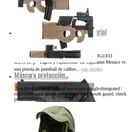
Menace Tippmann co2 .50 (Material
polímero No...
OJO NADA DE POLVORA FUEGO FOGUEO
ILEGAL👌 Ligera y equilibrada: La Tippmann Menace es
una pistola de paintball de calibre...
más detalles
Máscara protección...
Full Modular mask strips down to just gogglesIntegrated /
removable neck guard, visor, lower face mouth guard, cheek
protectionsNO...
más detalles