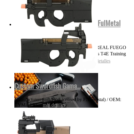
Glock17 Gen5 Cerficacion Glock FulMetal
Blowback...
OJO NADA DE POLVORA SONIDO REAL FUEGO
FOGUEO ILEGAL👌 Las replicas pistolas T4E Training
for Engagement te permiten entrenar...
más detalles
Custom Swordfish Gama...
Manufacturer: SoftAir (Licensed by FN Herstal) / OEM:
CYMA FPS...
más detalles