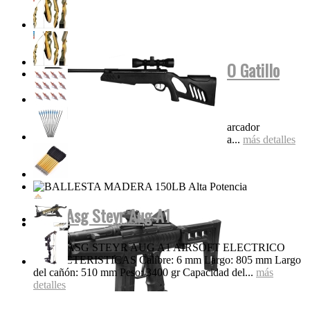
Tippmann Stryker MP1 FUL AUTO Gatillo
Eléctrico...
Características Super liviana y compacta Marcador
electroneumático completo Diseño de válvula...
más detalles
Rifle Asg Steyr Aug A1
RIFLE ASG STEYR AUG A1 AIRSOFT ELECTRICO
CARACTERISTICAS Calibre: 6 mm Largo: 805 mm Largo
del cañón: 510 mm Peso: 3400 gr Capacidad del...
más
detalles