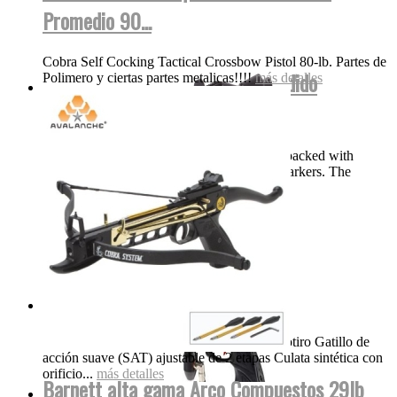
Promedio 90...
Cobra Self Cocking Tactical Crossbow Pistol 80-lb. Partes de
DYE Proto Rize Maxxed Bajo Pedido
Polimero y ciertas partes metalicas!!!!
más detalles
Speedball
Description DYE’s Proto Rize MaXXed is packed with
features normally only found on high end markers. The
Precision True Bore...
más detalles
Gamo Silent Cat 1200FPS...
Gamo Whisper Silent Cat Breakbarrel Monotiro Gatillo de
acción suave (SAT) ajustable de 2 etapas Culata sintética con
orificio...
más detalles
Barnett alta gama Arco Compuestos 29lb