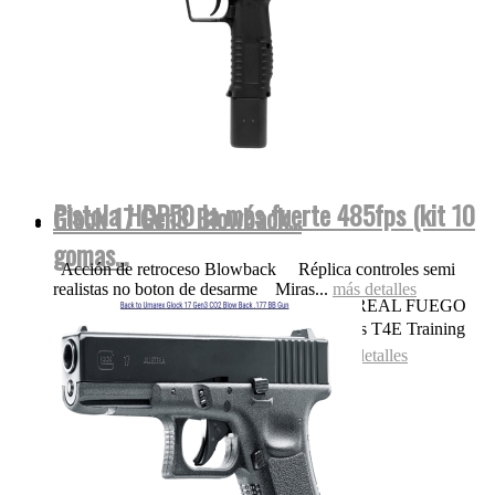
Pistola HDP50 la más fuerte 485fps (kit 10
Glock 17 Gen3 Blowback...
gomas...
Acción de retroceso Blowback Réplica controles semi
realistas no boton de desarme Miras...
más detalles
OJO NADA DE POLVORA SONIDO REAL FUEGO
FOGUEO ILEGAL👌 Las replicas pistolas T4E Training
for Engagement te permiten entrenar...
más detalles