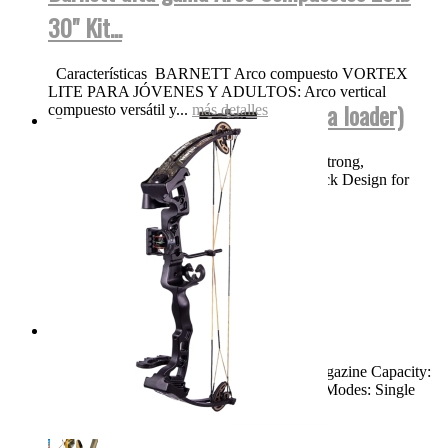
30" Kit...
Características BARNETT Arco compuesto VORTEX
LITE PARA JÓVENES Y ADULTOS: Arco vertical
BT TM15 NEGRA FUL AUTO (para loader)
compuesto versátil y...
más detalles
Product Features High Performance, Ultra Strong,
Lightweight Magnesium Body Bolt Out Back Design for
Easy Cleaning and...
más detalles
Swiss Arms TAC-1...
Dimensions: 46.25" Weight: 8.3 LBS Magazine Capacity:
Single Shot Muzzle Velocity: 900 FPS Fire Modes: Single
Shot,...
más detalles