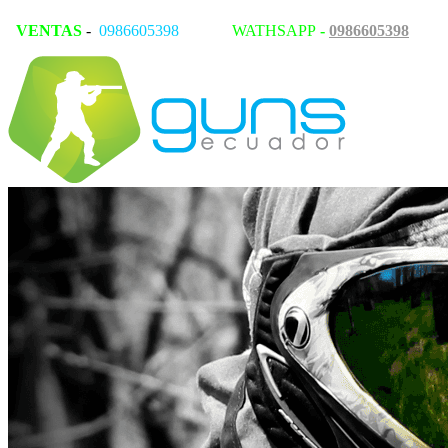
VENTAS
-
0986605398
WATHSAPP
-
0986605398