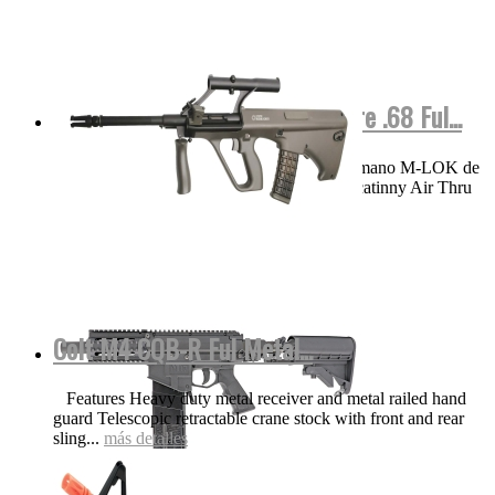
M17 COLOR Negra Valken Calibre .68 Ful...
VIDEO Funciones y detalles Protector de mano M-LOK de
aluminio ligero de 8.25 pulgadas con riel Picatinny Air Thru
Stock | Culata...
más detalles
Colt M4 CQB-R Ful Metal...
Features Heavy duty metal receiver and metal railed hand
guard Telescopic retractable crane stock with front and rear
sling...
más detalles