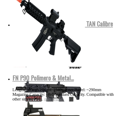
Tippmann TMC COLOR NEGRA o TAN Calibre
.68 Para...
MOSTRAR VIDEO
más detalles
FN P90 Polimero & Metal...
Length: 500mm Weight: 2540g Inner Barrel: ~290mm
Magazine Capacity: 68rd Standard Capacity. Compatible with
other similar P90...
más detalles