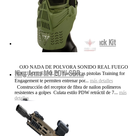
Smith&Wesson FulMetal Blowback Kit
Dispara Gomas...
OJO NADA DE POLVORA SONIDO REAL FUEGO
King Arms M4 PDW SBR...
FOGUEO ILEGAL👌 Las replicas pistolas Training for
Engagement te permiten entrenar por...
más detalles
Construcción del receptor de fibra de nailon polímeros
resistentes a golpes Culata estilo PDW retráctil de 7...
más
detalles